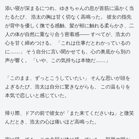
添い寝が深まるにつれ、ゆきちゃんの息が首筋に温かく当
たるたび、 浩太の胸は甘く切なく高鳴った。 彼女の指先
が背中を優しく撫でる感触、髪が頰に触れる柔らかさ、二
人の体が自然に重なり合う密着感—— すべてが、浩太の
心を甘く締めつける。 「これは仕事だとわかっているの
に……」 そう自分に言い聞かせても、心の奥底から別の
声が響く。 「いや、この気持ちは本物だ……」
「このまま、ずっとこうしていたい」 そんな思いが頭を
よぎるたび、浩太は自分に驚きながらも、 この温もりを
本気で恋しいと感じていた。
帰り際、ドアの前で彼女が「また来てくださいね」と微笑
んだとき、浩太の心は痛いほど高鳴った。