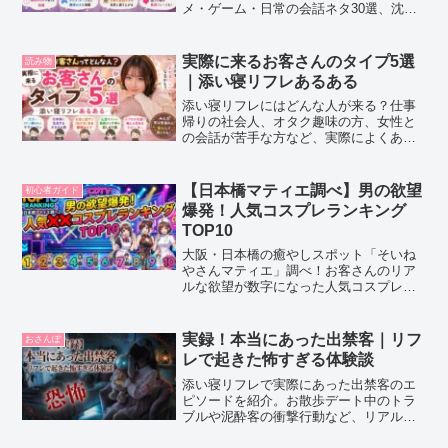
メ・ゲーム・日常の会話ネタ30選、沈黙
した時の救済フレーズ、避けたい話題ま
で、ユーモアを交えてわかりやすく解説
します。
実際に来るお客さんのタイプ5選
読み物
｜添い寝リフレあるある
添い寝リフレにはどんな人が来る？仕事
帰りの社会人、オタク趣味の方、女性と
の会話が苦手な方など、実際によくある
お客様タイプを具体的に紹介します。
【日本橋マティエ調べ】男の欲望
初心者ガイド
爆発！人気コスプレランキング
TOP10
大阪・日本橋の癒やしスポット「そいね
やさんマティエ」調べ！お客さんのリア
ルな欲望が数字になった人気コスプレラ
ンキングTOP10を大発表！3位「スケスケ
彼シャツ」、2位「ベビードール」を抑
え、堂々1位に輝いた至高の衣装とは！？
実録！本当にあった出禁客｜リフ
おさんぽ
CDTV風の激アツテンションでお届けしま
レで起きた怖すぎる体験談
す！
添い寝リフレで実際にあった出禁客のエ
ピソードを紹介。お散歩デート中のトラ
ブルや泥酔客の衝撃行動など、リアルで
少し怖い体験談をストーリー形式でまと