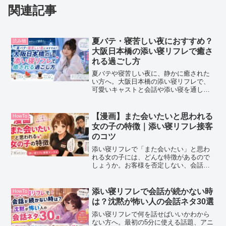
関連記事
夏バテ・寝苦しい夜におすすめ？
読み物
大阪日本橋の添い寝リフレで癒さ
れる過ごし方
夏バテや寝苦しい夜に、静かに癒された
い方へ。大阪日本橋の添い寝リフレで、
可愛いキャストと会話や添い寝を通して
心を休める過ごし方を紹介。そうめん、
スイカ、アイスコーヒーのように軽く涼
しい夏の癒し時間を解説します。
【漫画】また会いたいと思われる
HowTo
女の子の特徴｜添い寝リフレ接客
のコツ
添い寝リフレで「また会いたい」と思わ
れる女の子には、どんな特徴があるので
しょうか。お客様を否定しない、会話を
覚えている、無理に盛り上げないなど、
大切な接客のコツを新人キャスト・みゆ
の成長漫画で楽しく紹介します。
添い寝リフレで会話が続かない時
HowTo
は？沈黙が怖い人の会話ネタ30選
添い寝リフレで何を話せばいいかわから
ない方へ。最初の5分に使える話題、アニ